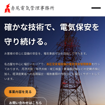
トップ
確かな技術で、電気保安を
事業内容
守り続ける。
工事業者様へ
お客様の安心と設備の安全を、電気事故ゼロを目指して守ります。
各種計算・作図
名古屋を中心に幅広いエリアで、
高圧受変電設備の電気保安管理業務
を行っ
会社概要
ております。 月次点検・年次点検・竣工検査・継電器試験などの定期点検に
加え、経済産業省への各種届出・報告書類の作成なども幅広くサポートして
お問い合わせ
います。
事業内容を見る
お問い合わせはこちら