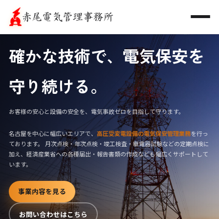
トップ
確かな技術で、電気保安を
事業内容
守り続ける。
工事業者様へ
お客様の安心と設備の安全を、電気事故ゼロを目指して守ります。
各種計算・作図
名古屋を中心に幅広いエリアで、
高圧受変電設備の電気保安管理業務
を行っ
会社概要
ております。 月次点検・年次点検・竣工検査・継電器試験などの定期点検に
加え、経済産業省への各種届出・報告書類の作成なども幅広くサポートして
お問い合わせ
います。
ログイン
事業内容を見る
お問い合わせはこちら