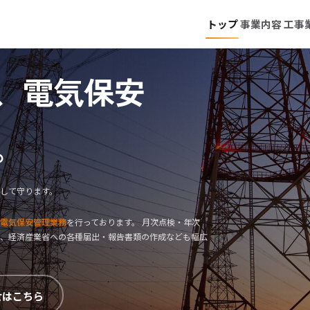
トップ
事業内容
工事
、電気保安
。
して守ります。
電気保安管理業務
を行っております。 月次点検・年次
、経済産業省への各種届出・報告書類の作成なども幅広
せはこちら